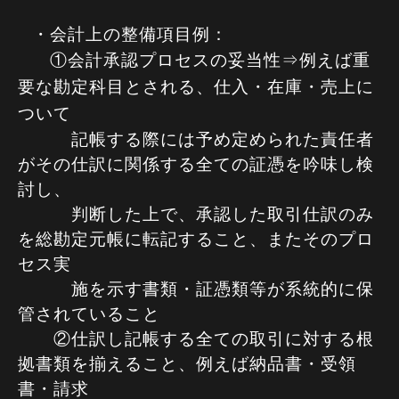
・会計上の整備項目例：
①会計承認プロセスの妥当性⇒例えば重
要な勘定科目とされる、仕入・在庫・売
上に
つい
て
記帳する際には予め定められた責任者
がその仕訳に関係する全ての
証憑を吟味し検
討し、
判断した上で、承認した取引仕訳のみ
を総勘定元帳に転記す
ること、またそのプロ
セス実
施を示す書類・証憑類等が系統的に保
管されている
こと
②仕訳し記帳する全ての取引に対する根
拠書類を揃えること、例えば納品書・受領
書・請求