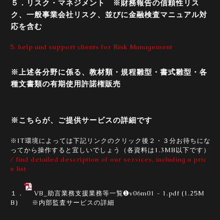
５．リスク・マネジメント ※財務報告の信頼性リス
ク、一般事業会社リスク、並びに金融検査マニュアル対
応を含む
5. help and support clients for Risk Management
※上述各分野に係る、教材類・規程雛型・書式雛型・各
種文書類の有期使用許諾権販売
※こちらが、ご提供サービスの詳細です
※IT環境によっては下記リンクのクリック後２・３分お待ちにな
ってから操作すると宜しいでしょう（各資料は1.3MB以下です）
/ find detailed description of our services, including a pric
e list
１．
VB_助言業務支援業務等一覧➊v06m01 - 1.pdf
(1.25M
B) ※内部監査サービスの詳細