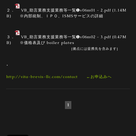
２．
VB_助言業務支援業務等一覧➊v06m01 - 2.pdf
(1.14M
B) ※内部統制、ＩＰＯ、
ISMSサービスの詳細
３．
VB_助言業務支援業務等一覧➊v06m02 - 3.pdf
(0.47M
B)
※価格表及び boiler plates
[拠点には提携先を含みます]
.
http://vita-brevis-llc.com/contact
←お申込みへ
1