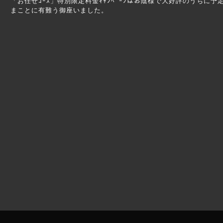
「お任せｺｰｽ」特別限定料金ｷｬﾝﾍﾟｰﾝはお陰様で大好評のうちに
まことに有難う御座いました。