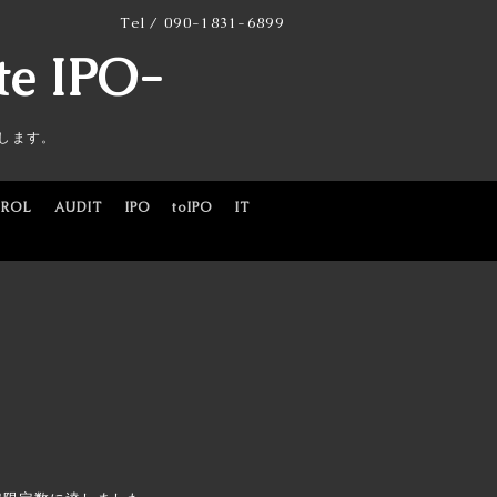
Tel / 090-1831-6899
te IPO-
届けします。
ROL
AUDIT
IPO
toIPO
IT